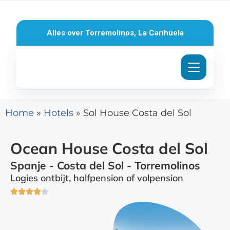
Ga
naar
Alles over Torremolinos, La Carihuela
de
inhoud
Home
»
Hotels
»
Sol House Costa del Sol
Ocean House Costa del Sol
Spanje - Costa del Sol - Torremolinos
Logies ontbijt, halfpension of volpension
Waardering





4
van