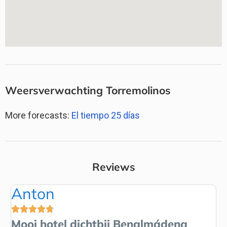
Weersverwachting Torremolinos
More forecasts:
El tiempo 25 días
Reviews
Anton
P






Mooi hotel dichtbij Benalmádena
T