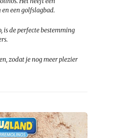
linos. Het heeft een
n en een golfslagbad.
io, is de perfecte bestemming
rs.
en, zodat je nog meer plezier