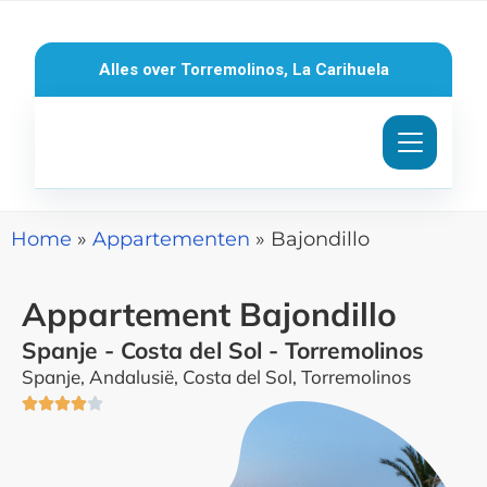
Ga
naar
Alles over Torremolinos, La Carihuela
de
inhoud
Home
»
Appartementen
»
Bajondillo
Appartement Bajondillo
Spanje - Costa del Sol - Torremolinos
Spanje, Andalusië, Costa del Sol, Torremolinos
Waardering





4
van